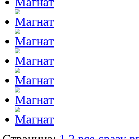
Страница:
1
2
все сразу
в