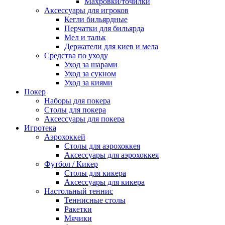
Махровки/точилки
Аксессуары для игроков
Кегли бильярдные
Перчатки для бильярда
Мел и тальк
Держатели для киев и мела
Средства по уходу
Уход за шарами
Уход за сукном
Уход за киями
Покер
Наборы для покера
Столы для покера
Аксессуары для покера
Игротека
Аэрохоккей
Столы для аэрохоккея
Аксессуары для аэрохоккея
Футбол / Кикер
Столы для кикера
Аксессуары для кикера
Настольный теннис
Теннисные столы
Ракетки
Мячики