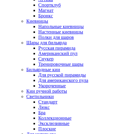
Спортклуб
Магнат
Бронкс
Киевницы
Напольные киевницы
Настенные киевницы
Полки для шаров
Шары для бильярда
Русская пирамида
Американский пул
Снукер
Тренировочные шары
Бильярдные кии
Для русской пирамиды
Для американского пула
Укороченные
Кии ручной работы
Светильники
Стандарт
Люкс
Бра
Коллекционные
Эксклюзивные
Плоские