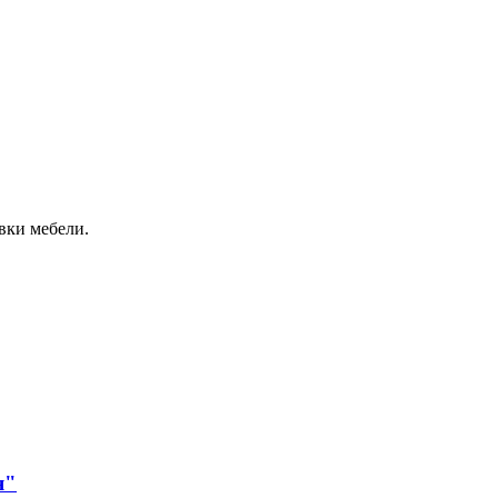
вки мебели.
я"