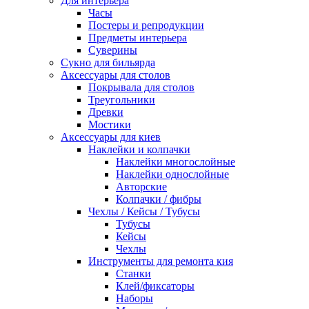
Для интерьера
Часы
Постеры и репродукции
Предметы интерьера
Суверины
Сукно для бильярда
Аксессуары для столов
Покрывала для столов
Треугольники
Древки
Мостики
Аксессуары для киев
Наклейки и колпачки
Наклейки многослойные
Наклейки однослойные
Авторские
Колпачки / фибры
Чехлы / Кейсы / Тубусы
Тубусы
Кейсы
Чехлы
Инструменты для ремонта кия
Станки
Клей/фиксаторы
Наборы