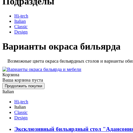
Подразделы
Hi-tech
Italian
Сlassic
Design
Варианты окраса бильярда
Возможные цвета окраса бильярдных столов и варианты оби
Корзина
Ваша корзина пуста
Italian
Hi-tech
Italian
Сlassic
Design
Эксклюзивный бильярдный стол "Адансони