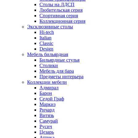
Столы на ЛДСП
Любительская серия
Спортивная серия
Коллекционная серия
Эксклюзивные столы
Hi-tech
Italian
Сlassic
Design
Мебель бильярдная
Бильярдные стулья
Столики
Мебель для бара
Предметы интерьера
Коллекции мебели
Адмирал
Барон
Седой Граф
Маркиз
Ричард
Витязь
Самурай
Русич
Цезарь
Аттика