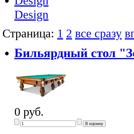
Design
Страница:
1
2
все сразу
в
Бильярдный стол "З
0 руб.