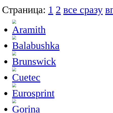
Страница:
1
2
все сразу
в