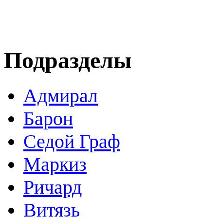
Подразделы
Адмирал
Барон
Седой Граф
Маркиз
Ричард
Витязь