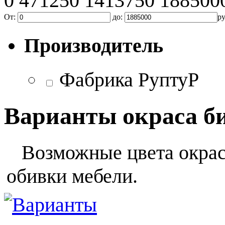
0
471250
1413750
188500
От:
до:
р
Производитель
Фабрика РуптуР
Варианты окраса б
Возможные цвета окраса
обивки мебели.