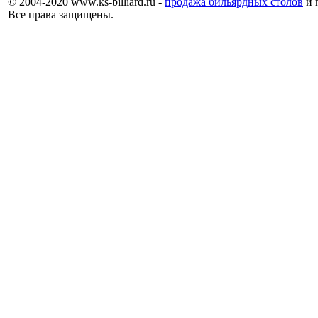
© 2004-2020 www.ks-billiard.ru -
продажа бильярдных столов
и 
Все права защищены.