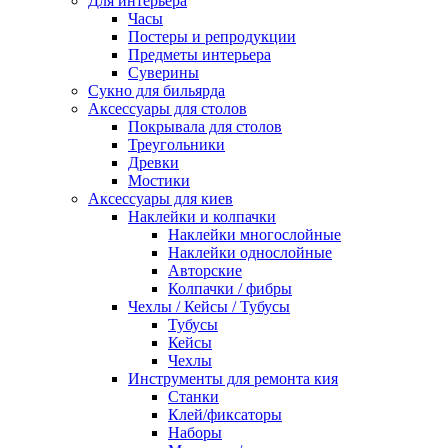
Для интерьера
Часы
Постеры и репродукции
Предметы интерьера
Суверины
Сукно для бильярда
Аксессуары для столов
Покрывала для столов
Треугольники
Древки
Мостики
Аксессуары для киев
Наклейки и колпачки
Наклейки многослойные
Наклейки однослойные
Авторские
Колпачки / фибры
Чехлы / Кейсы / Тубусы
Тубусы
Кейсы
Чехлы
Инструменты для ремонта кия
Станки
Клей/фиксаторы
Наборы