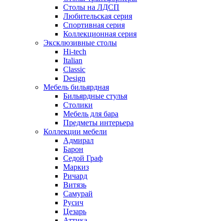
Столы на ЛДСП
Любительская серия
Спортивная серия
Коллекционная серия
Эксклюзивные столы
Hi-tech
Italian
Сlassic
Design
Мебель бильярдная
Бильярдные стулья
Столики
Мебель для бара
Предметы интерьера
Коллекции мебели
Адмирал
Барон
Седой Граф
Маркиз
Ричард
Витязь
Самурай
Русич
Цезарь
Аттика