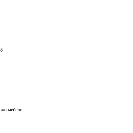
уб
вки мебели.