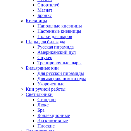
Спортклуб
Магнат
Бронкс
Киевницы
Напольные киевницы
Настенные киевницы
Полки для шаров
Шары для бильярда
Русская пирамида
Американский пул
Снукер
Тренировочные шары
Бильярдные кии
Для русской пирамиды
Для американского пула
Укороченные
Кии ручной работы
Светильники
Стандарт
Люкс
Бра
Коллекционные
Эксклюзивные
Плоские