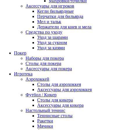
Махровки/точилки
Аксессуары для игроков
Кегли бильярдные
Перчатки для бильярда
Мел и тальк
Держатели для киев и мела
Средства по уходу
Уход за шарами
Уход за сукном
Уход за киями
Покер
Наборы для покера
Столы для покера
Аксессуары для покера
Игротека
Аэрохоккей
Столы для аэрохоккея
Аксессуары для аэрохоккея
Футбол / Кикер
Столы для кикера
Аксессуары для кикера
Настольный теннис
Теннисные столы
Ракетки
Мячики