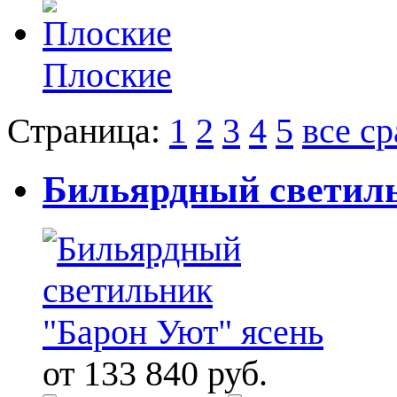
Плоские
Страница:
1
2
3
4
5
все ср
Бильярдный светиль
от 133 840 руб.