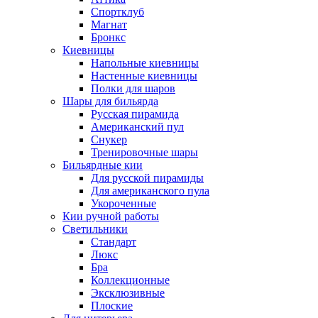
Спортклуб
Магнат
Бронкс
Киевницы
Напольные киевницы
Настенные киевницы
Полки для шаров
Шары для бильярда
Русская пирамида
Американский пул
Снукер
Тренировочные шары
Бильярдные кии
Для русской пирамиды
Для американского пула
Укороченные
Кии ручной работы
Светильники
Стандарт
Люкс
Бра
Коллекционные
Эксклюзивные
Плоские