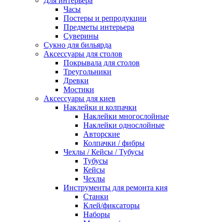
Для интерьера
Часы
Постеры и репродукции
Предметы интерьера
Суверины
Сукно для бильярда
Аксессуары для столов
Покрывала для столов
Треугольники
Древки
Мостики
Аксессуары для киев
Наклейки и колпачки
Наклейки многослойные
Наклейки однослойные
Авторские
Колпачки / фибры
Чехлы / Кейсы / Тубусы
Тубусы
Кейсы
Чехлы
Инструменты для ремонта кия
Станки
Клей/фиксаторы
Наборы