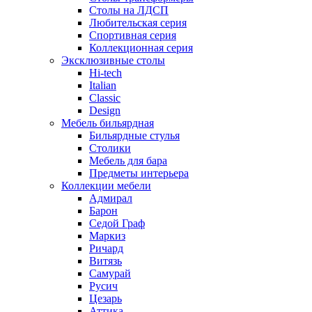
Столы на ЛДСП
Любительская серия
Спортивная серия
Коллекционная серия
Эксклюзивные столы
Hi-tech
Italian
Сlassic
Design
Мебель бильярдная
Бильярдные стулья
Столики
Мебель для бара
Предметы интерьера
Коллекции мебели
Адмирал
Барон
Седой Граф
Маркиз
Ричард
Витязь
Самурай
Русич
Цезарь
Аттика