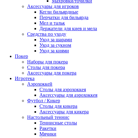
Махровки/точилки
Аксессуары для игроков
Кегли бильярдные
Перчатки для бильярда
Мел и тальк
Держатели для киев и мела
Средства по уходу
Уход за шарами
Уход за сукном
Уход за киями
Покер
Наборы для покера
Столы для покера
Аксессуары для покера
Игротека
Аэрохоккей
Столы для аэрохоккея
Аксессуары для аэрохоккея
Футбол / Кикер
Столы для кикера
Аксессуары для кикера
Настольный теннис
Теннисные столы
Ракетки
Мячики