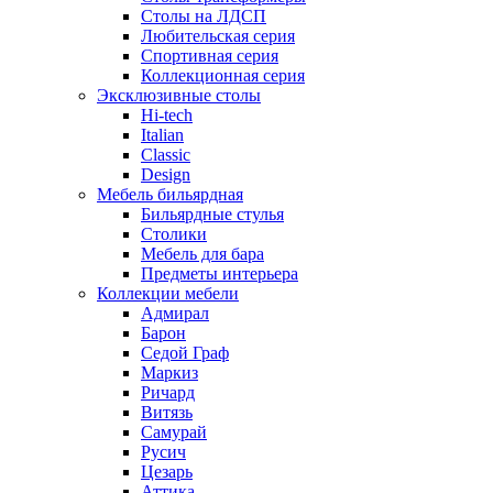
Столы на ЛДСП
Любительская серия
Спортивная серия
Коллекционная серия
Эксклюзивные столы
Hi-tech
Italian
Сlassic
Design
Мебель бильярдная
Бильярдные стулья
Столики
Мебель для бара
Предметы интерьера
Коллекции мебели
Адмирал
Барон
Седой Граф
Маркиз
Ричард
Витязь
Самурай
Русич
Цезарь
Аттика