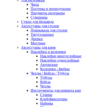
Для интерьера
Часы
Постеры и репродукции
Предметы интерьера
Суверины
Сукно для бильярда
Аксессуары для столов
Покрывала для столов
Треугольники
Древки
Мостики
Аксессуары для киев
Наклейки и колпачки
Наклейки многослойные
Наклейки однослойные
Авторские
Колпачки / фибры
Чехлы / Кейсы / Тубусы
Тубусы
Кейсы
Чехлы
Инструменты для ремонта кия
Станки
Клей/фиксаторы
Наборы