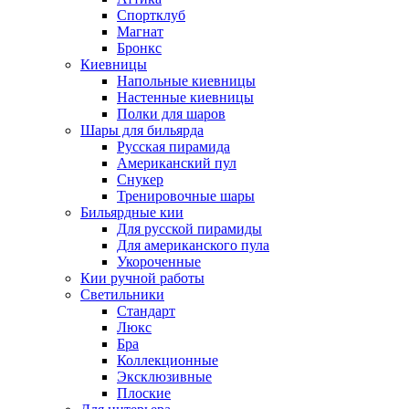
Спортклуб
Магнат
Бронкс
Киевницы
Напольные киевницы
Настенные киевницы
Полки для шаров
Шары для бильярда
Русская пирамида
Американский пул
Снукер
Тренировочные шары
Бильярдные кии
Для русской пирамиды
Для американского пула
Укороченные
Кии ручной работы
Светильники
Стандарт
Люкс
Бра
Коллекционные
Эксклюзивные
Плоские