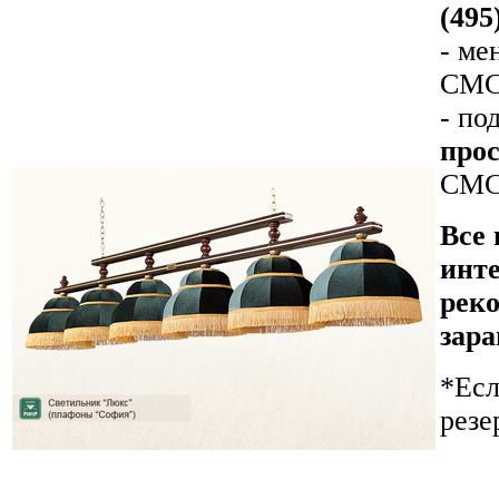
(495
- ме
СМС-
- по
прос
СМС-
Все 
инте
реко
зара
*Есл
резе