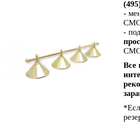
(495
- ме
СМС-
- по
прос
СМС-
Все 
инте
реко
зара
*Есл
резе