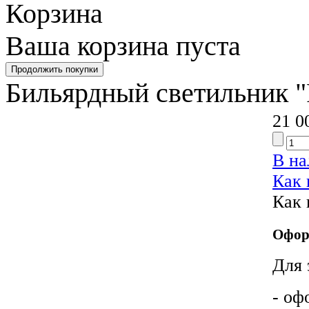
Корзина
Ваша корзина пуста
Бильярдный светильник "P
21 0
В н
Как 
Как 
Офор
Для 
- оф