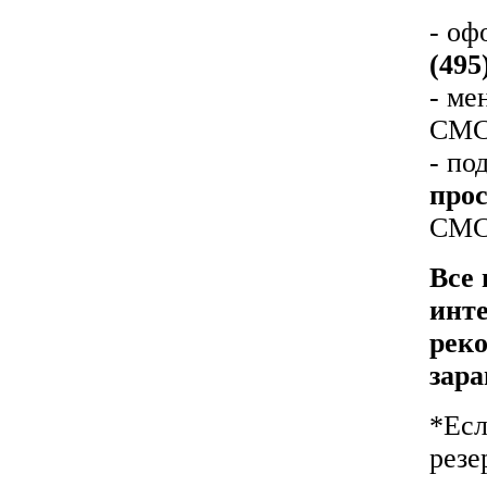
- оф
(495
- ме
СМС-
- по
прос
СМС-
Все 
инте
реко
зара
*Есл
резе