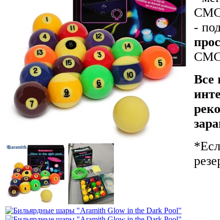
СМС-
- по
прос
СМС-
Все 
инте
реко
зара
*Есл
резе