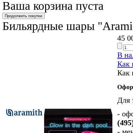
Ваша корзина пуста
Бильярдные шары "Aramith
45 0
В н
Как 
Как 
Офор
Для 
- оф
(495
- ме